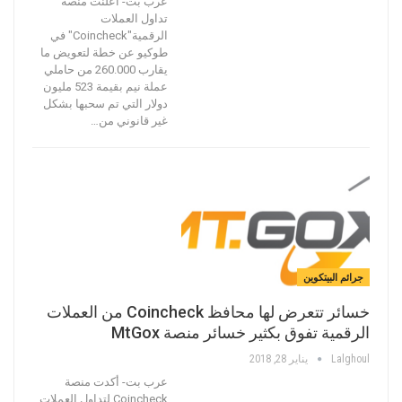
عرب بت- أعلنت منصة
تداول العملات
الرقمية"Coincheck" في
طوكيو عن خطة لتعويض ما
يقارب 260.000 من حاملي
عملة نيم بقيمة 523 مليون
دولار التي تم سحبها بشكل
غير قانوني من…
جرائم البيتكوين
خسائر تتعرض لها محافظ Coincheck من العملات
الرقمية تفوق بكثير خسائر منصة MtGox
Lalghoul
يناير 28, 2018
عرب بت- أكدت منصة
Coincheck لتداول العملات