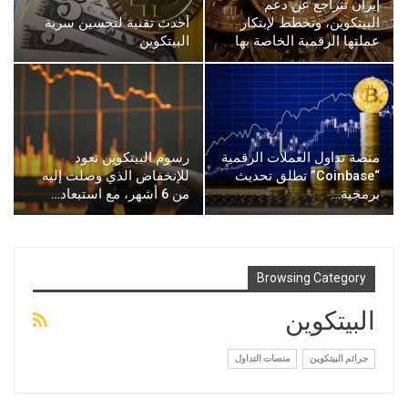
إيران تتراجع عن دعم
البيتكوين، وتخطط لإبتكار
أحدث تقنية لتحسين سرية
عملتها الرقمية الخاصة بها
البيتكوين
منصة تداول العملات الرقمية
رسوم البيتكوين تعود
“Coinbase” تطلق تحديث
للإنخفاض الذي وصلت إليه
برمجية…
من 6 أشهر، مع استبعاد…
Browsing Category
البيتكوين
جرائم البيتكوين
منصات التداول