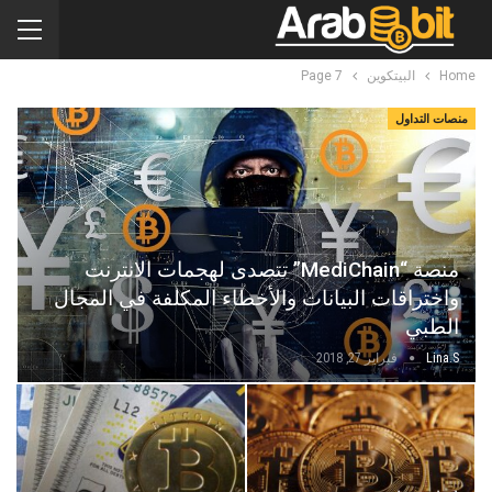
Home
البيتكوين
Page 7
منصات التداول
منصة “MediChain” تتصدى لهجمات الانترنت
واختراقات البيانات والأخطاء المكلفة في المجال
الطبي
Lina.s
فبراير 27, 2018