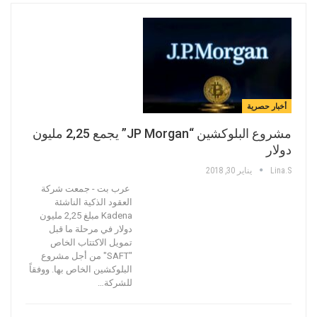
أخبار حصرية
مشروع البلوكشين “JP Morgan” يجمع 2,25 مليون
دولار
Lina.s
يناير 30, 2018
عرب بت - جمعت شركة
العقود الذكية الناشئة
Kadena مبلغ 2,25 مليون
دولار في مرحلة ما قبل
تمويل الاكتتاب الخاص
"SAFT" من أجل مشروع
البلوكشين الخاص بها. ووفقاً
للشركة…