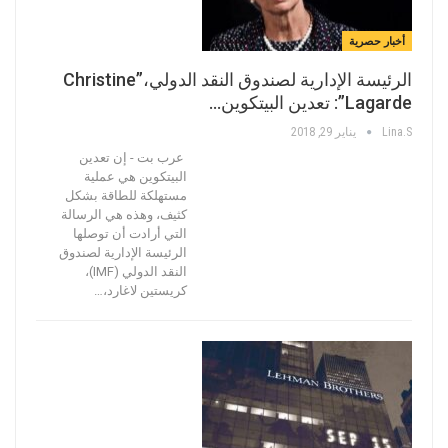
أخبار حصرية
الرئيسة الإدارية لصندوق النقد الدولي،”Christine
Lagarde”: تعدين البيتكوين…
Lina.s
يناير 29, 2018
عرب بت - إن تعدين
البيتكوين هي عملية
مستهلكة للطاقة بشكل
كثيف، وهذه هي الرسالة
التي أرادت أن توصلها
الرئيسة الإدارية لصندوق
النقد الدولي (IMF)،
كريستين لاغارد،…