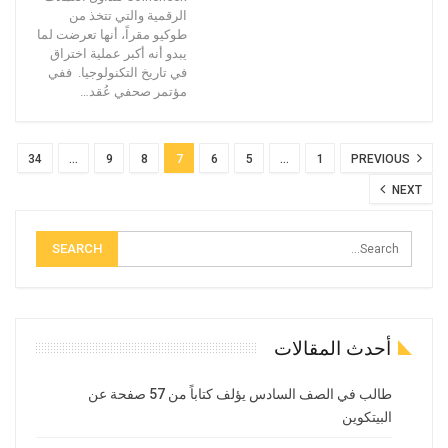
الرقمية والتي تتخذ من
طوكيو مقراً، أنها تعرضت لما
يبدو أنه أكبر عملية اختراق
في تاريخ التكنولوجيا. ففي
مؤتمر صحفي عُقد…
34
…
9
8
7
6
5
…
1
PREVIOUS
NEXT
أحدث المقالات
طالب في الصف السادس يؤلف كتاباً من 57 صفحة عن
البيتكوين