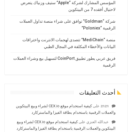
المؤسس المشارك لشركة “Apple” ستيف وزنياك يتعرض
لاحتيال أفقده 7 من البيتكوين
شركة “Goldman” توافق على شراء منصة تداول العملات
الرقمية “Poloniex”
منصة “MediChain” تتصدى لهجمات الانترنت واختراقات
البيانات والأخطاء المكلفة في المجال الطبي
فريق عربي يطور تطبيق CoinPort لتسهيل بيع وشراء العملات
الرقمية
أحدث التعليقات
znzn
على
كيفية استخدام موقع CEX.io لشراء وبيع البيتكوين
والعملات الرقمية باستخدام بطاقة الفيزا والماستركارد
عبدالله العنزي
على
كيفية استخدام موقع CEX.io لشراء وبيع
البيتكوين والعملات الرقمية باستخدام بطاقة الفيزا والماستركارد