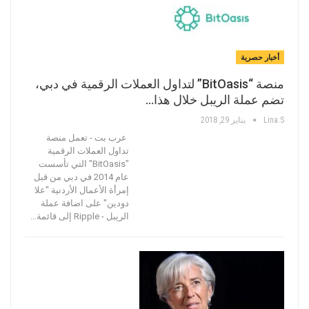
أخبار حصرية
منصة “BitOasis” لتداول العملات الرقمية في دبي،
تضم عملة الريبل خلال هذا…
Lina.s
يناير 29, 2018
عرب بت - تعمل منصة
تداول العملات الرقمية
"BitOasis" التي تأسست
عام 2014 في دبي من قبل
إمرأة الأعمال الأردنية "علا
دودين" على اضافة عملة
الريبل - Ripple إلى قائمة…