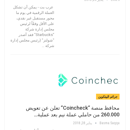
عرب بت - يمكن أن تشكل
العملة الرقمية في يوم ما
محور مستقبل غير نقدي،
على الأقل وفقًاً لرئيس
مجلس إدارة شركة
"Starbucks" فقد أصدر
"شولتز" (رئيس مجلس إدارة
شركة …
جرائم البيتكوين
محافظ منصة “Coincheck” تعلن عن تعويض
260.000 من حاملي عملة نيم بعد عملية…
Basma.saqqa
يناير 28, 2018