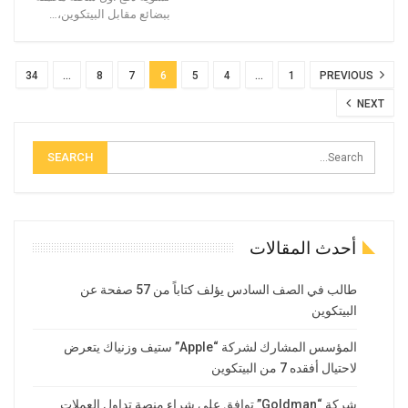
ببضائع مقابل البيتكوين،…
34
…
8
7
6
5
4
…
1
PREVIOUS
NEXT
أحدث المقالات
طالب في الصف السادس يؤلف كتاباً من 57 صفحة عن
البيتكوين
المؤسس المشارك لشركة “Apple” ستيف وزنياك يتعرض
لاحتيال أفقده 7 من البيتكوين
شركة “Goldman” توافق على شراء منصة تداول العملات