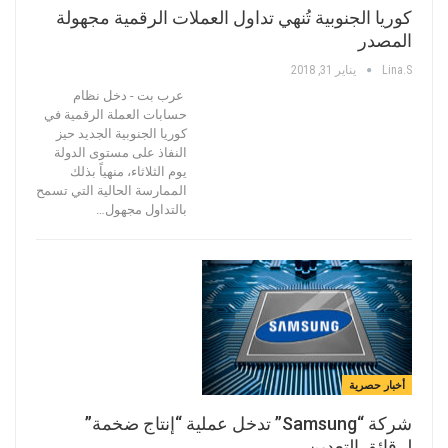
كوريا الجنوبية تُنهي تداول العملات الرقمية مجهولة
المصدر
Lina.s
يناير 31, 2018
عرب بت - دخل نظام
حسابات العملة الرقمية في
كوريا الجنوبية الجديد حيز
النفاذ على مستوى الدولة
يوم الثلاثاء، منهياً بذلك
الممارسة الحالية التي تسمح
بالتداول مجهول…
أخبار حصرية
شركة “Samsung” تدخل عملية “إنتاج ضخمة”
لرقائق التعدين…