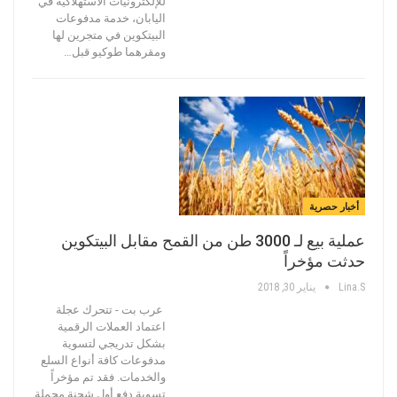
للإلكترونيات الاستهلاكية في
اليابان، خدمة مدفوعات
البيتكوين في متجرين لها
ومقرهما طوكيو قبل…
أخبار حصرية
عملية بيع لـ 3000 طن من القمح مقابل البيتكوين
حدثت مؤخراً
Lina.s
يناير 30, 2018
عرب بت - تتحرك عجلة
اعتماد العملات الرقمية
بشكل تدريجي لتسوية
مدفوعات كافة أنواع السلع
والخدمات. فقد تم مؤخراً
تسوية دفع أول شحنة محملة