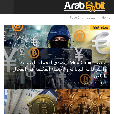
Home
البيتكوين
Page 6
منصات التداول
منصة “MediChain” تتصدى لهجمات الانترنت
واختراقات البيانات والأخطاء المكلفة في المجال
الطبي
Lina.s
فبراير 27, 2018