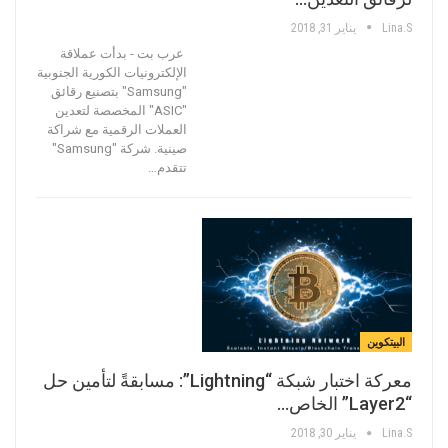
Lina.s
يناير 31, 2018
عرب بت - بدأت عملاقة
الإلكترونيات الكورية الجنوبية
"Samsung" بتصنيع رقائق
"ASIC" المخصصة لتعدين
العملات الرقمية مع شراكة
صينية. شركة "Samsung"
تتقدم…
البيتكوين
معركة اختبار شبكة “Lightning”: مسابقةً لتأمين حل
“Layer2” الخاص…
Lina.s
يناير 30, 2018