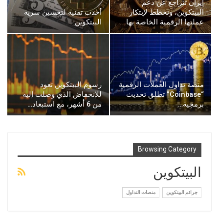
إيران تتراجع عن دعم
البيتكوين، وتخطط لإبتكار
أحدث تقنية لتحسين سرية
عملتها الرقمية الخاصة بها
البيتكوين
منصة تداول العملات الرقمية
رسوم البيتكوين تعود
“Coinbase” تطلق تحديث
للإنخفاض الذي وصلت إليه
برمجية…
من 6 أشهر، مع استبعاد…
Browsing Category
البيتكوين
جرائم البيتكوين
منصات التداول