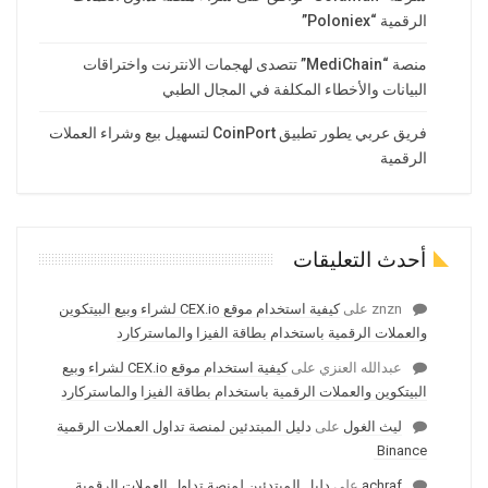
الرقمية “Poloniex”
منصة “MediChain” تتصدى لهجمات الانترنت واختراقات
البيانات والأخطاء المكلفة في المجال الطبي
فريق عربي يطور تطبيق CoinPort لتسهيل بيع وشراء العملات
الرقمية
أحدث التعليقات
znzn
على
كيفية استخدام موقع CEX.io لشراء وبيع البيتكوين
والعملات الرقمية باستخدام بطاقة الفيزا والماستركارد
عبدالله العنزي
على
كيفية استخدام موقع CEX.io لشراء وبيع
البيتكوين والعملات الرقمية باستخدام بطاقة الفيزا والماستركارد
ليث الغول
على
دليل المبتدئين لمنصة تداول العملات الرقمية
Binance
achraf
على
دليل المبتدئين لمنصة تداول العملات الرقمية