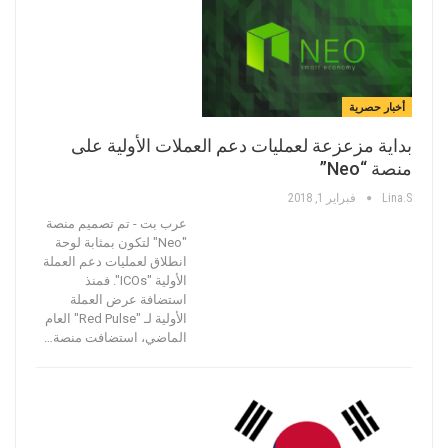
أخبار حصرية
بداية مزعزعة لعمليات دعم العملات الأولية على
منصة “Neo”
Lina.s
فبراير 1, 2018
عرب بت - تم تصميم منصة
"Neo" لتكون بمثابة لوحة
انطلاق لعمليات دعم العملة
الأولية "ICOs". فمنذ
استضافة عرض العملة
الأولية لـ "Red Pulse" العام
الماضي، استضافت منصة…