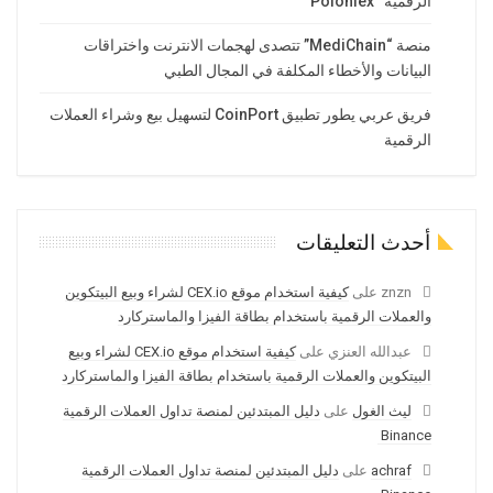
الرقمية “Poloniex”
منصة “MediChain” تتصدى لهجمات الانترنت واختراقات
البيانات والأخطاء المكلفة في المجال الطبي
فريق عربي يطور تطبيق CoinPort لتسهيل بيع وشراء العملات
الرقمية
أحدث التعليقات
znzn
على
كيفية استخدام موقع CEX.io لشراء وبيع البيتكوين
والعملات الرقمية باستخدام بطاقة الفيزا والماستركارد
عبدالله العنزي
على
كيفية استخدام موقع CEX.io لشراء وبيع
البيتكوين والعملات الرقمية باستخدام بطاقة الفيزا والماستركارد
ليث الغول
على
دليل المبتدئين لمنصة تداول العملات الرقمية
Binance
achraf
على
دليل المبتدئين لمنصة تداول العملات الرقمية