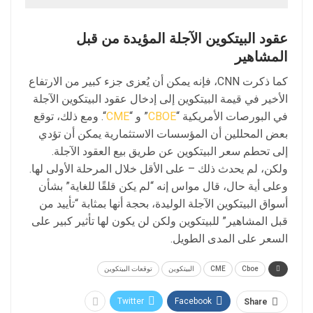
عقود البيتكوين الآجلة المؤيدة من قبل
المشاهير
كما ذكرت CNN، فإنه يمكن أن يُعزى جزء كبير من الارتفاع
الأخير في قيمة البيتكوين إلى إدخال عقود البيتكوين الآجلة
في البورصات الأمريكية “
CBOE
” و “
CME
“. ومع ذلك، توقع
بعض المحللين أن المؤسسات الاستثمارية يمكن أن تؤدي
إلى تحطم سعر البيتكوين عن طريق بيع العقود الآجلة.
ولكن، لم يحدث ذلك – على الأقل خلال المرحلة الأولى لها.
وعلى أية حال، قال مواس إنه “لم يكن قلقًا للغاية” بشأن
أسواق البيتكوين الآجلة الوليدة، بحجة أنها بمثابة “تأييد من
قبل المشاهير” للبيتكوين ولكن لن يكون لها تأثير كبير على
السعر على المدى الطويل.
Cboe
CME
البيتكوين
توقعات البيتكوين
Twitter
Facebook
Share