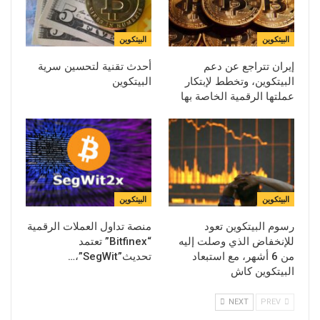
البيتكوين
البيتكوين
إيران تتراجع عن دعم
أحدث تقنية لتحسين سرية
البيتكوين، وتخطط لإبتكار
البيتكوين
عملتها الرقمية الخاصة بها
البيتكوين
البيتكوين
رسوم البيتكوين تعود
منصة تداول العملات الرقمية
للإنخفاض الذي وصلت إليه
“Bitfinex” تعتمد
من 6 أشهر، مع استبعاد
تحديث”SegWit”،…
البيتكوين كاش
NEXT
PREV