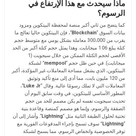
ماذا
سيحدث
مع
هذا الإرتفاع
في
الرسوم؟
كما يتضح من ثاني أكبر منصة لمحفظة البيتكوين ومزود
بيانات السوق “
Blockchain
“، فإن البيتكوين حاليا تعالج ما
يقرب من 300،000 معاملة بشكل يومي مع متوسط حجم
كتلة يبلغ 1.06 ميجابايت. وهذا يمثل حجم كتلة أكبر من الحد
الأقصى لحجم الكتلة الممكن من خلال سيجويت (1
ميجابايت). في حين ظل حجم “
mempool
” لشبكة
البيتكوين، الذي يشغل مساحة المعاملات غير المؤكدة، أكبر
من 120 مليون بايت، مما أدى إلى منع تأكيد وتوثيق
المعاملات التي لا تملك رسومًا عالية. وقال “
Luke Jr
“،
المطور الأساسي للبيتكوين، في وقت سابق اليوم أن
تحديث سيجويت نفسه لم يكن مصمم للحد من حجم
الصفقة والرسوم، وإنما هو مصمم كمنصة وقاعدة بنية
تحتية لحلول الطبقة الثانية مثل “
Lightning
“. وأشار إلى أن
“
Lightning
” سوف تسمح بإجراء المدفوعات الفورية مع
توفر الخصوصية وانخفاض الرسوم، مما يسمح لشبكة