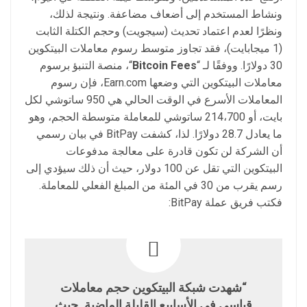
ونشاط المستخدم إلى أضعاف مضاعفة. ونتيجة لذلك،
ونظرًا لعدم اعتماد تحديث (سيجويت) وحجم الكتلة الثابت
(1 ميجابايت)، فقد تجاوز متوسط ​​رسوم معاملات البيتكوين
30 دولارًا. ووفقًا لـ “
Bitcoin Fees
“، منصة التنبؤ برسوم
معاملات البيتكوين التي وضعها Earn.com، فإن رسوم
المعاملات الأسرع في الوقت الحالي هي 950 ساتوشي لكل
بايت، أو 214،700 ساتوشي للمعاملة متوسطة الحجم، وهو
ما يعادل 28.7 دولارًا. لذا، كشفت BitPay في بيان رسمي
أن الشركة لن تكون قادرة على معالجة مدفوعات
البيتكوين التي تقل عن 100 دولار، حيث أن ذلك سيؤدي إلى
رسم يقرب من 30 في المئة من المبلغ الفعلي للمعاملة.
فكتب فريق عملة BitPay:
“شهدت شبكة البيتكوين حجم معاملات
قياسي في الأسابيع القليلة الماضية. حيث