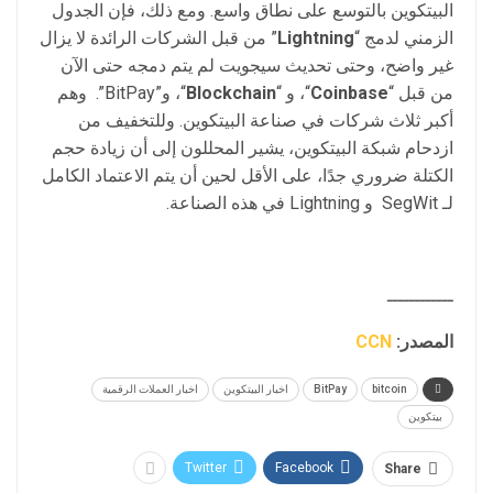
البيتكوين بالتوسع على نطاق واسع. ومع ذلك، فإن الجدول
الزمني لدمج “
Lightning
” من قبل الشركات الرائدة لا يزال
غير واضح، وحتى تحديث سيجويت لم يتم دمجه حتى الآن
من قبل “
Coinbase
“، و “
Blockchain
“، و”BitPay”. وهم
أكبر ثلاث شركات في صناعة البيتكوين. وللتخفيف من
ازدحام شبكة البيتكوين، يشير المحللون إلى أن زيادة حجم
الكتلة ضروري جدًا، على الأقل لحين أن يتم الاعتماد الكامل
لـ SegWit و Lightning في هذه الصناعة.
ــــــــــــ
المصدر:
CCN
bitcoin
BitPay
اخبار البيتكوين
اخبار العملات الرقمية
بيتكوين
Twitter
Facebook
Share