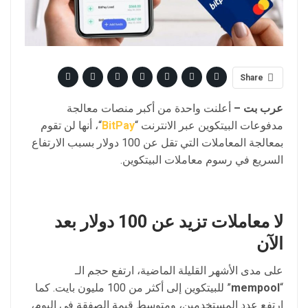
Share
عرب
بت
–
أعلنت واحدة من أكبر منصات معالجة
مدفوعات البيتكوين عبر الانترنت “
BitPay
“، أنها لن تقوم
بمعالجة المعاملات التي تقل عن 100 دولار بسبب الارتفاع
السريع في رسوم معاملات البيتكوين.
لا
معاملات
تزيد
عن
100
دولار
بعد
الآن
على مدى الأشهر القليلة الماضية، ارتفع حجم الـ
“
mempool
” للبيتكوين إلى أكثر من 100 مليون بايت. كما
ارتفع عدد المستخدمين، ومتوسط ​​قيمة الصفقة في اليوم،