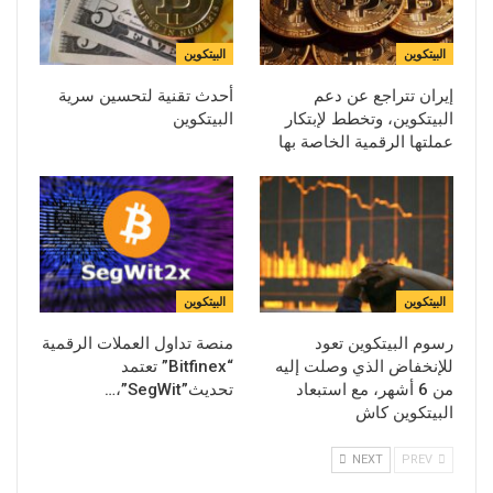
البيتكوين
البيتكوين
إيران تتراجع عن دعم
أحدث تقنية لتحسين سرية
البيتكوين، وتخطط لإبتكار
البيتكوين
عملتها الرقمية الخاصة بها
البيتكوين
البيتكوين
رسوم البيتكوين تعود
منصة تداول العملات الرقمية
للإنخفاض الذي وصلت إليه
“Bitfinex” تعتمد
من 6 أشهر، مع استبعاد
تحديث”SegWit”،…
البيتكوين كاش
NEXT
PREV