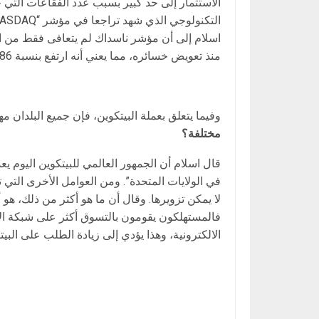
الاستثمار إلى حد كبير بسبب عدد الفقاعات التي جا
منذ تعويض خسائره، مما يعني أنه ارتفع بنسبة 486٪ فوق مستوى أدنى نقطة قد سُجلت في الانهيار.
وفيما يتعلق بعملة البيتكوين، فإن جميع البلدان مه
مختلفة؟
قال اسلام أن الجمهور العالمي للبيتكوين اليوم يع
في الولايات المتحدة”. ومن العوامل الأخرى التي 
لا يمكن تزويرها. وقال أن ما هو أكثر من ذلك، هو أ
فالمستهلكون يقومون بالتسوق أكثر على شبكة الإن
الالكترونية، وهذا يؤدي إلى زيادة الطلب على البيت