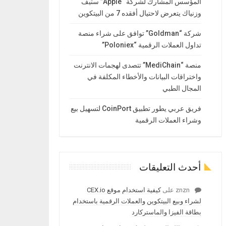
المؤسس المشارك لشركة “Apple” ستيف
وزنياك يتعرض لاحتيال أفقده 7 من البيتكوين
شركة “Goldman” توافق على شراء منصة
تداول العملات الرقمية “Poloniex”
منصة “MediChain” تتصدى لهجمات الانترنت
واختراقات البيانات والأخطاء المكلفة في
المجال الطبي
فريق عربي يطور تطبيق CoinPort لتسهيل بيع
وشراء العملات الرقمية
أحدث التعليقات
znzn
على
كيفية استخدام موقع CEX.io
لشراء وبيع البيتكوين والعملات الرقمية باستخدام
بطاقة الفيزا والماستركارد