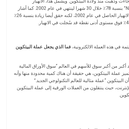
ءت وذهبت منذ ولادة البيتكوين. ويشمل هذا، الانهيار
التكنولوجي الذي شهد تراجعا في مؤشر “NASDAQ” بنسبة 78٪ خلال 30 شهرا لينتهي في عام 2002. كما أشار
اسلام إلى أن مؤشر ناسداك لم يتعافى فقط من الانهيار الحاصل في عام 2002، لكنه حقق أيضا زيادة بنسبة 26٪
تمة في هذه العملة الالكترونية،
فما
الذي
يجعل
عملة
البيتكوين
د أكبر من أكبر سوق للأسهم في العالم “سوق الأوراق المالية
تميز عملة البيتكوين، هي حقيقة أن هناك كمية محدودة منها وأنه
ن البيتكوين “عملة مثالية للعالم التكنولوجي الجديد.”
ترنت، حيث ينتقلون من العملات الورقية إلى عملة البيتكوين
كوين.