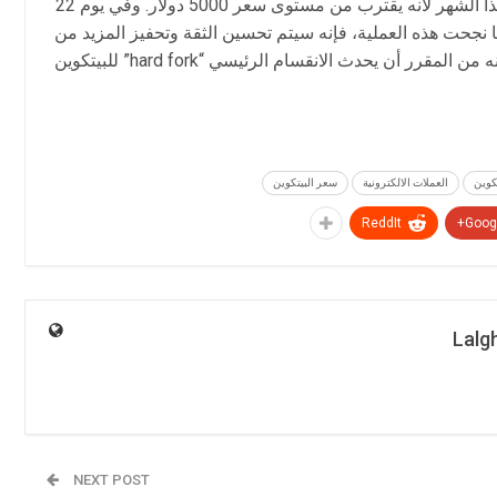
وقد قفز سعر البيتكوين ما يقرب من 645 دولار هذا الشهر لأنه يقترب من مستوى سعر 5000 دولار. وفي يوم 22
نجحت هذه العملية، فإنه سيتم تحسين الثقة وتحفيز المزيد من
الاستثمار في عملة البيتكوين. وفي 22 نوفمبر، فإنه من المقرر أن يحدث الانقسام الرئيسي “hard fork” للبيتكوين
تكوين
العملات الالكترونية
سعر البيتكوين
ReddIt
Googl
Lalg
NEXT POST