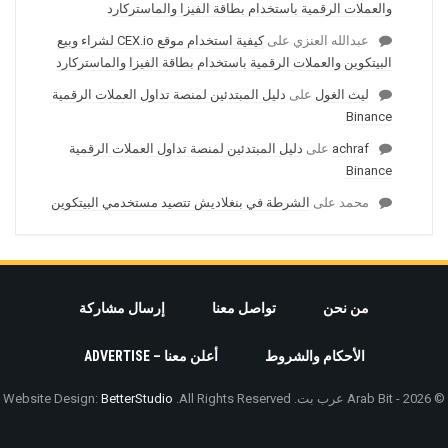
والعملات الرقمية باستخدام بطاقة الفيزا والماستركارد
عبدالله العنزي
على
كيفية استخدام موقع CEX.io لشراء وبيع
البيتكوين والعملات الرقمية باستخدام بطاقة الفيزا والماستركارد
ليث الغول
على
دليل المبتدئين لمنصة تداول العملات الرقمية
Binance
achraf
على
دليل المبتدئين لمنصة تداول العملات الرقمية
Binance
محمد
على
الشرطة في بنغلاديش تتصيد مستخدمي البيتكوين
من نحن
تواصل معنا
إرسال مشاركة
الأحكام والشروط
أعلن معنا – ADVERTISE
© 2026 - Arab Bit عرب بت. All Rights Reserved.
BetterStudio
Website Design: