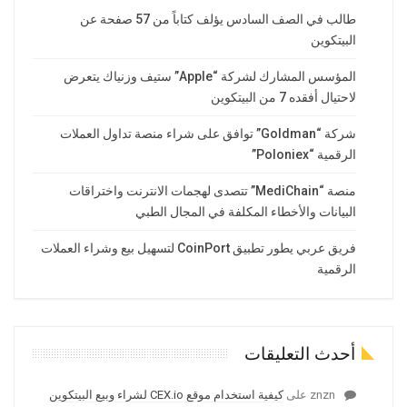
طالب في الصف السادس يؤلف كتاباً من 57 صفحة عن
البيتكوين
المؤسس المشارك لشركة “Apple” ستيف وزنياك يتعرض
لاحتيال أفقده 7 من البيتكوين
شركة “Goldman” توافق على شراء منصة تداول العملات
الرقمية “Poloniex”
منصة “MediChain” تتصدى لهجمات الانترنت واختراقات
البيانات والأخطاء المكلفة في المجال الطبي
فريق عربي يطور تطبيق CoinPort لتسهيل بيع وشراء العملات
الرقمية
أحدث التعليقات
znzn
على
كيفية استخدام موقع CEX.io لشراء وبيع البيتكوين