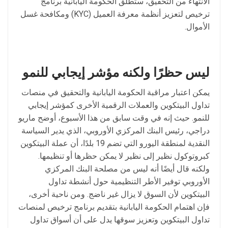
الانتهاء من التحقيق، ستطلق الحكومة اليابانية برنامج
ترخيص لتعزيز أنظمة معرفة العميل (KYC) ومكافحة غسل
الأموال.
ليس
حظرًا
ولكنه
مؤشر
إيجابي
للنمو
يمكن اعتبار مراقبة الحكومة اليابانية والتحقيق في منصات
تداول البيتكوين والعملات الرقمية الأخرى كمؤشر إيجابي
للنمو. حيث إنه في وقت سابق من هذا الأسبوع، أوضح ماريو
دراجي، رئيس البنك المركزي الأوروبي، الذي يدير السياسة
النقدية لمنطقة اليورو التي تضم 19 بلدًا، أن عملة البيتكوين
كبروتوكول نظير إلى نظير لا يمكن حظرها أو تنظيمها.
ولكنه قال أيضًا أنه ليس من مصلحة البنك المركزي
الأوروبي توفير الأطر التنظيمية حول أنشطة تداول
البيتكوين لأن السوق لا يزال غير ناضج. ومن ناحية أخرى،
فإن اهتمام الحكومة اليابانية بتقديم برنامج ترخيص لمنصات
تداول البيتكوين وتعزيز سوقها يدل على أن أسواق تداول