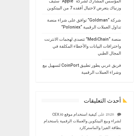
المؤسس المشارك لشركة “Apple” ستيف
وزنياك يتعرض لاحتيال أفقده 7 من البيتكوين
شركة “Goldman” توافق على شراء منصة
تداول العملات الرقمية “Poloniex”
منصة “MediChain” تتصدى لهجمات الانترنت
واختراقات البيانات والأخطاء المكلفة في
المجال الطبي
فريق عربي يطور تطبيق CoinPort لتسهيل بيع
وشراء العملات الرقمية
أحدث التعليقات
znzn
على
كيفية استخدام موقع CEX.io
لشراء وبيع البيتكوين والعملات الرقمية باستخدام
بطاقة الفيزا والماستركارد