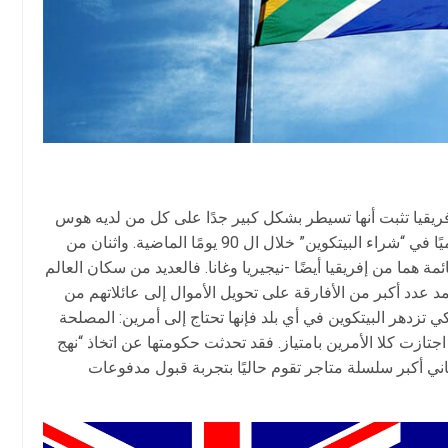
فريقيا تثبت أنها تسيطر بشكل كبير جدًا على كل من لديه هوس
العملات الرقمية، كما أنها تحتل المركز الرابع عالميًا في “شراء البيتكوين” خلال ال 90 يومًا الماضية. واثنان من
ة هما من إفريقيا أيضًا -نيجيريا وغانا. فالعديد من سكان العالم
 عدد أكبر من الأفارقة على تحويل الأموال إلى عائلاتهم من
لكي تزدهر البيتكوين في أي بلد فإنها تحتاج إلى أمرين: المصلحة
 اجتازت كلا الأمرين بامتياز. فقد تحدثت حكومتها عن اتخاذ “نهج
اني أكبر سلسلة متاجر تقوم حاليًا بتجربة قبول مدفوعات