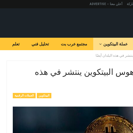
ركة
أعلن معنا – ADVERTISE
عملة البيتكوين
مجتمع عرب بت
تحليل فني
تعلم
نتشر في هذه البلدان أيضًا
، هوس البيتكوين ينتشر في هذه
البيتكوين
العملات الرقمية