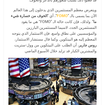
قد فعلوا ذلك بسبب شعورهم بالذعر والخوف.
ويتعرض معظم المستثمرين الذي يدخلون إلى هذا العالم
الآن بما يسمى بالـ “
FOMO
“، أي “
الخوف من خسارة شيء
ما
“. ولذلك، فإن كانت حالة الـ “FOMO” هي ما يقود
المستثمرين الجدد، لاسيما المستثمرين البارزين
والمؤسسيين على نطاق واسع، فإن الاستثمار الذي يتوجه
المعظم إليه هو البيتكوين. وكما قال مستشار الاستثمار،
روس جاربر
، أن الطلب على البيتكوين من وول-ستريت
والمشترين الكبار قد تزايد خلال الأسبوع الماضي.