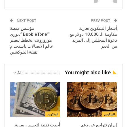
NEXT POST
PREV POST
أسعار البيتكوين تعارك
مؤسس منصة
مقاومة الـ 10,000 دولار مع
“BubbleTone “،يوري
دعوة المحللين إلى المزيد
موروزوف، يخطط لتغيير
من الحذر
عالم الاتصالات باستخدام
تقنية البلوكشين
You might also like
All
البيتكوين
البيتكوين
إيران تتراجع عن دعم
أحدث تقنية لتحسين سرية