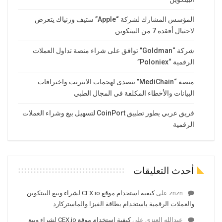
المؤسس المشارك لشركة “Apple” ستيف وزنياك يتعرض
لاحتيال أفقده 7 من البيتكوين
شركة “Goldman” توافق على شراء منصة تداول العملات
الرقمية “Poloniex”
منصة “MediChain” تتصدى لهجمات الانترنت واختراقات
البيانات والأخطاء المكلفة في المجال الطبي
فريق عربي يطور تطبيق CoinPort لتسهيل بيع وشراء العملات
الرقمية
أحدث التعليقات
znzn
على
كيفية استخدام موقع CEX.io لشراء وبيع البيتكوين
والعملات الرقمية باستخدام بطاقة الفيزا والماستركارد
عبدالله العنزي
على
كيفية استخدام موقع CEX.io لشراء وبيع