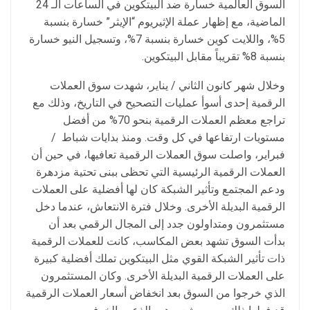
السوق العالمية خسارة ضد البيتكوين في الساعات الـ 24
الماضية، مع إظهار عملة الإثيريوم “الإيثر” خسارة بنسبة
5%، واللايت كوين خسارة بنسبة 7%، وتسجيل النيو خسارة
بنسبة 8% تقريباً مقابل البيتكوين.
وخلال شهر كانون الثاني / يناير، شهدت سوق العملات
الرقمية إحدى أسوأ عمليات التصحيح في التاريخ، وذلك مع
تراجع معظم العملات الرقمية بنحو 70% من أفضل
مستويات ارتفاعها في كل وقت. ومنذ بدايات شباط /
فبراير، واصلت سوق العملات الرقمية تعافيها، في حين أن
العملات الرقمية الرئيسية التي تحظى ببنى تحتية مزدهرة
ودعم المجتمع وتأثير الشبكة كان لها أفضلية على العملات
الرقمية البديلة الأخرى. وخلال فترة الانتعاش، عندما دخل
مستثمرون ومتداولون جدد إلى المجال الرقمي بعد أن
بدأت السوق تشهد بعض المكاسب، كانت للعملات الرقمية
ذات تأثير الشبكة القوي مثل البيتكوين تملك أفضلية كبيرة
على العملات الرقمية البديلة الأخرى. وكان المستثمرون
الذي خرجوا من السوق بعد انخفاض أسعار العملات الرقمية