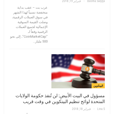
Basma.saqqa
فبراير 19, 2018
عرب بت – عقب بداية
منخفضة نسبياً لهذا الشهر
في سوق العملات الرقمية،
وصلت القيمة السوقية
الإجمالية لجميع العملات
الرقمية وفقاً لـ
"CoinMarketCap"، إلى نحو
500 مليار…
البيتكوين
مسؤول في البيت الأبيض: لن تُنفذ حكومة الولايات
المتحدة لوائح تنظيم البيتكوين في وقت قريب
Lina.s
فبراير 18, 2018