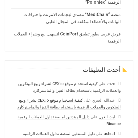
الرقمية “Poloniex”
منصة “MediChain” تتصدى لهجمات الانترنت واختراقات
البيانات والأخطاء المكلفة في المجال الطبي
فريق عربي يطور تطبيق CoinPort لتسهيل بيع وشراء العملات
الرقمية
أحدث التعليقات
znzn
على
كيفية استخدام موقع CEX.io لشراء وبيع البيتكوين
والعملات الرقمية باستخدام بطاقة الفيزا والماستركارد
عبدالله العنزي
على
كيفية استخدام موقع CEX.io لشراء وبيع
البيتكوين والعملات الرقمية باستخدام بطاقة الفيزا والماستركارد
ليث الغول
على
دليل المبتدئين لمنصة تداول العملات الرقمية
Binance
achraf
على
دليل المبتدئين لمنصة تداول العملات الرقمية