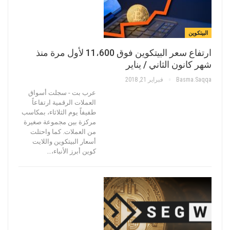
البيتكوين
ارتفاع سعر البيتكوين فوق 11،600 لأول مرة منذ
شهر كانون الثاني / يناير
Basma.saqqa
فبراير 21, 2018
عرب بت - سجلت أسواق
العملات الرقمية ارتفاعاً
طفيفاً يوم الثلاثاء، بمكاسب
مركزة بين مجموعة صغيرة
من العملات. كما واحتلت
أسعار البيتكوين واللايت
كوين أبرز الأنباء،…