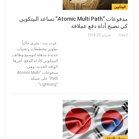
البيتكوين
مدفوعات “Atomic Multi Path” تساعد البيتكوين
كي تصبح أداة دفع عملاقة
Lina.s
فبراير 20, 2018
عرب بت - يجري حالياً
تطوير مخططات وتقنيات
جديدة مذهلة لتوسيع وظائف
البيتكوين كأداة للدفع. آخرها
الوافد الجديد، وهي
مدفوعات "Atomic Multi
Path" على شبكة
"Lightning" …
منصات التداول