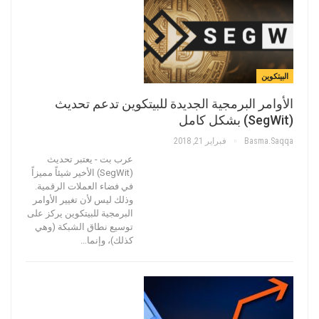
البيتكوين
الأوامر البرمجية الجديدة للبيتكوين تدعم تحديث
(SegWit) بشكل كامل
Basma.saqqa
فبراير 21, 2018
عرب بت - يعتبر تحديث
(SegWit) الأخير شيئاً مميزاً
في فضاء العملات الرقمية.
وذلك ليس لأن تغيير الأوامر
البرمجية للبيتكوين يركز على
توسيع نطاق الشبكة (وهي
كذلك)، وإنما…