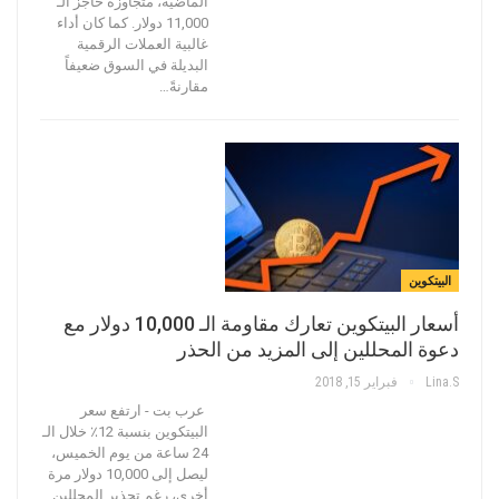
الماضية، متجاوزةً حاجز الـ
11,000 دولار. كما كان أداء
غالبية العملات الرقمية
البديلة في السوق ضعيفاً
مقارنةً…
البيتكوين
أسعار البيتكوين تعارك مقاومة الـ 10,000 دولار مع
دعوة المحللين إلى المزيد من الحذر
Lina.s
فبراير 15, 2018
عرب بت - ارتفع سعر
البيتكوين بنسبة 12٪ خلال الـ
24 ساعة من يوم الخميس،
ليصل إلى 10,000 دولار مرة
أخرى، رغم تحذير المحللين