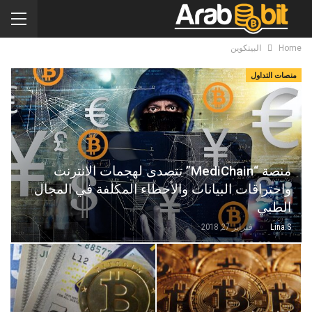
Home
البيتكوين
منصات التداول
منصة “MediChain” تتصدى لهجمات الانترنت
واختراقات البيانات والأخطاء المكلفة في المجال
الطبي
Lina.s
فبراير 27, 2018