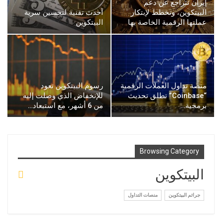
إيران تتراجع عن دعم
البيتكوين، وتخطط لإبتكار
أحدث تقنية لتحسين سرية
عملتها الرقمية الخاصة بها
البيتكوين
منصة تداول العملات الرقمية
رسوم البيتكوين تعود
“Coinbase” تطلق تحديث
للإنخفاض الذي وصلت إليه
برمجية…
من 6 أشهر، مع استبعاد…
Browsing Category
البيتكوين
جرائم البيتكوين
منصات التداول