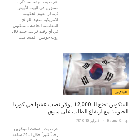
عرب بت - وفقاً لما ذكره
مسؤول في البيت الأبيض،
فإنه لن تقوم الحكومة
الامريكية بتنفيذ اللوائح
التنظيمية الخاصة بالبيتكوين
في أي وقت قريب. حيث قال
روب جويس، المساعد…
البيتكوين
البيتكوين تضع الـ 12,000 دولار نصب عينيها في كوريا
الجنوبية مع ارتفاع الطلب على سوق…
Basma.saqqa
فبراير 18, 2018
عرب بت - صنعت البيتكوين
زخماً كبيراً خلال الـ 24 ساعة