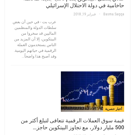
حاخامية في دولة الاحتلال الإسرائيلي
Basma.saqqa
فبراير 19, 2018
عرب بت - في حين أن بعض
سلطات الدولة والمنظمين
الماليين قد سخروا من
البيتكوين، إلا أن المزيد من
الناس يستخدمون العملة
الرقمية في حياتهم اليومية.
وقد أصبح هذا واضحاً…
أخبار حصرية
قيمة سوق العملات الرقمية تتعافى لتبلغ أكثر من
500 مليار دولار، مع تجاوز البيتكوين حاجز…