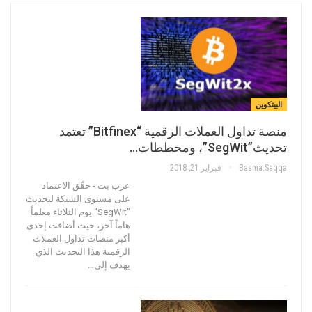
البيتكوين
منصة تداول العملات الرقمية “Bitfinex” تعتمد
تحديث”SegWit”، ومخططات…
Basma.saqqa
فبراير 21, 2018
عرب بت - حقّق الاعتماد
على مستوى الشبكة لتحديث
"SegWit" يوم الثلاثاء معلماً
هاماً آخر، حيث أضافت إحدى
أكبر منصات تداول العملات
الرقمية هذا التحديث الذي
يهدف إلى…