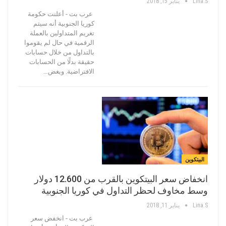
Lina.s
يناير 15, 2018
عرب بت - أعلنت حكومة
كوريا الجنوبية أنه سيتم
تغريم المتداولين بالعملة
الرقمية في حال لم يقوموا
بالتداول من خلال حسابات
حقيقة بدلًا من الحسابات
الافتراضية. وبغض…
البيتكوين
انخفاض سعر البيتكوين بالقرب من 12.600 دولار
وسط مخاوف لحظر التداول في كوريا الجنوبية
Lina.s
يناير 11, 2018
عرب بت - انخفض سعر