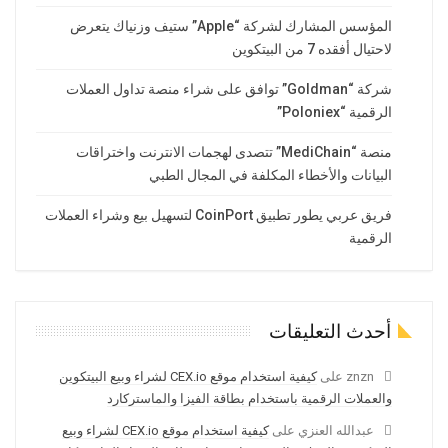
المؤسس المشارك لشركة “Apple” ستيف وزنياك يتعرض
لاحتيال أفقده 7 من البيتكوين
شركة “Goldman” توافق على شراء منصة تداول العملات
الرقمية “Poloniex”
منصة “MediChain” تتصدى لهجمات الانترنت واختراقات
البيانات والأخطاء المكلفة في المجال الطبي
فريق عربي يطور تطبيق CoinPort لتسهيل بيع وشراء العملات
الرقمية
أحدث التعليقات
znzn
على
كيفية استخدام موقع CEX.io لشراء وبيع البيتكوين
والعملات الرقمية باستخدام بطاقة الفيزا والماستركارد
عبدالله العنزي
على
كيفية استخدام موقع CEX.io لشراء وبيع