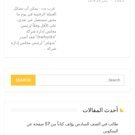
Lina.s
يناير 28, 2018
عرب بت - يمكن أن تشكل
العملة الرقمية في يوم ما
محور مستقبل غير نقدي،
على الأقل وفقًاً لرئيس
مجلس إدارة شركة
"Starbucks" فقد أصدر
"شولتز" (رئيس مجلس إدارة
شركة …
أحدث المقالات
طالب في الصف السادس يؤلف كتاباً من 57 صفحة عن
البيتكوين