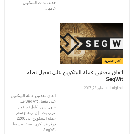
جديد، بدأت البيتكوين
عامها…
أخبار حصرية
اتفاق معدنين عملة البيتكوين على تفعيل نظام
SegWit
Lalghoul
مايو 22, 2017
اتفاق معدنين عملة البيتكوين
على تفعيل SegWit قبل
حلول شهر أيلول/سبتمبر
عرب بت - إن ارتفاع سعر
عملة البيتكوين إلى 2200
دولار قد يكون نتيجة لتنشيط
SegWit…