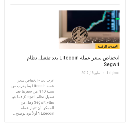
العملات الرقمية
انخفاض سعر عملة Litecoin بعد تفعيل نظام
Segwit
Lalghoul
مايو 18, 2017
عرب بت - انخفاض سعر
عملة Litecoin بما يقرب من
نسبة 10% من سعرها بعد
تفعيل نظام Segwit, فما هو
نظام Segwit وهل من
الممكن أن تنهار عملة
Litecoin ؟ أولاً نود توضيح…