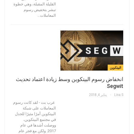
القليلة المقبلة، وهي خطوة
تبشر بتخفيض رسوم
المعاملات…
البيتكوين
انخفاض رسوم البيتكوين وسط زيادة اعتماد تحديث
Segwit
Lina.s
يناير 4, 2018
عرب بت - لقد كانت رسوم
المعاملات على شبكة
البيتكوين أمرًا مثيرًا للجدل
في مجتمع البيتكوين،
ووصلت أشدها في عام
2017. ولكن مع فجر عام