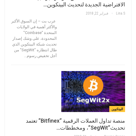
الافتراضية الجديدة لتحديث البيتكوين…
Lina.s
فبراير 22, 2018
عرب بت – إن السوق الأكبر
والأكثر أهمية في الولايات
المتحدة "Coinbase"
المحدودة، على وشك إصدار
تحديث شبكة البيتكوين الذي
طال انتظاره "SegWit" من
أجل تخفيض رسوم…
البيتكوين
منصة تداول العملات الرقمية “Bitfinex” تعتمد
تحديث”SegWit”، ومخططات…