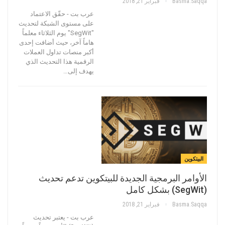
Basma.saqqa
فبراير 21, 2018
عرب بت - حقّق الاعتماد
على مستوى الشبكة لتحديث
"SegWit" يوم الثلاثاء معلماً
هاماً آخر، حيث أضافت إحدى
أكبر منصات تداول العملات
الرقمية هذا التحديث الذي
يهدف إلى…
البيتكوين
الأوامر البرمجية الجديدة للبيتكوين تدعم تحديث
(SegWit) بشكل كامل
Basma.saqqa
فبراير 21, 2018
عرب بت - يعتبر تحديث