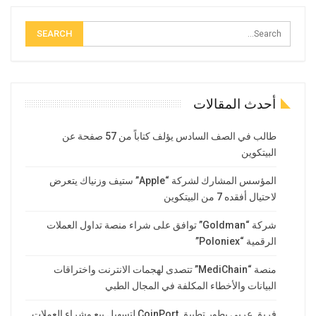
أحدث المقالات
طالب في الصف السادس يؤلف كتاباً من 57 صفحة عن
البيتكوين
المؤسس المشارك لشركة “Apple” ستيف وزنياك يتعرض
لاحتيال أفقده 7 من البيتكوين
شركة “Goldman” توافق على شراء منصة تداول العملات
الرقمية “Poloniex”
منصة “MediChain” تتصدى لهجمات الانترنت واختراقات
البيانات والأخطاء المكلفة في المجال الطبي
فريق عربي يطور تطبيق CoinPort لتسهيل بيع وشراء العملات