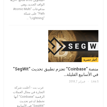
الوافد الجديد، وهي
مدفوعات "Atomic Multi
Path" على شبكة
"Lightning" …
أخبار حصرية
منصة “Coinbase” تعتزم تطبيق تحديث “SegWit”
في الأسابيع القليلة…
Lina.s
فبراير 7, 2018
عرب بت - أعلنت شركة
التجارة في مجال العملات
الرقمية "Coinbase" أنها
تخطط لدعم تحديث
"SegWit" في الأسابيع