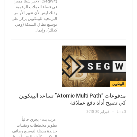
(SegWit) الأخير شيئاً مميزاً
في فضاء العملات الرقمية.
وذلك ليس لأن تغيير الأوامر
البرمجية للبيتكوين يركز على
توسيع نطاق الشبكة (وهي
كذلك)، وإنما…
البيتكوين
مدفوعات “Atomic Multi Path” تساعد البيتكوين
كي تصبح أداة دفع عملاقة
Lina.s
فبراير 20, 2018
عرب بت - يجري حالياً
تطوير مخططات وتقنيات
جديدة مذهلة لتوسيع وظائف
البيتكوين كأداة للدفع. آخرها