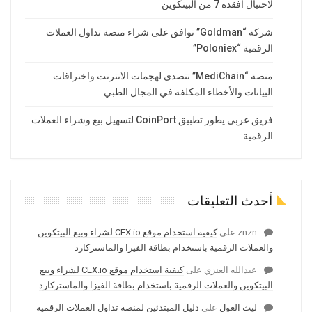
لاحتيال أفقده 7 من البيتكوين
شركة “Goldman” توافق على شراء منصة تداول العملات
الرقمية “Poloniex”
منصة “MediChain” تتصدى لهجمات الانترنت واختراقات
البيانات والأخطاء المكلفة في المجال الطبي
فريق عربي يطور تطبيق CoinPort لتسهيل بيع وشراء العملات
الرقمية
أحدث التعليقات
znzn
على
كيفية استخدام موقع CEX.io لشراء وبيع البيتكوين
والعملات الرقمية باستخدام بطاقة الفيزا والماستركارد
عبدالله العنزي
على
كيفية استخدام موقع CEX.io لشراء وبيع
البيتكوين والعملات الرقمية باستخدام بطاقة الفيزا والماستركارد
ليث الغول
على
دليل المبتدئين لمنصة تداول العملات الرقمية