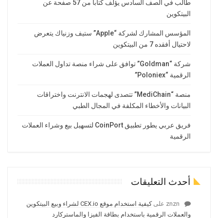
طالب في الصف السادس يؤلف كتاباً من 57 صفحة عن
البيتكوين
المؤسس المشارك لشركة “Apple” ستيف وزنياك يتعرض
لاحتيال أفقده 7 من البيتكوين
شركة “Goldman” توافق على شراء منصة تداول العملات
الرقمية “Poloniex”
منصة “MediChain” تتصدى لهجمات الانترنت واختراقات
البيانات والأخطاء المكلفة في المجال الطبي
فريق عربي يطور تطبيق CoinPort لتسهيل بيع وشراء العملات
الرقمية
أحدث التعليقات
znzn
على
كيفية استخدام موقع CEX.io لشراء وبيع البيتكوين
والعملات الرقمية باستخدام بطاقة الفيزا والماستركارد