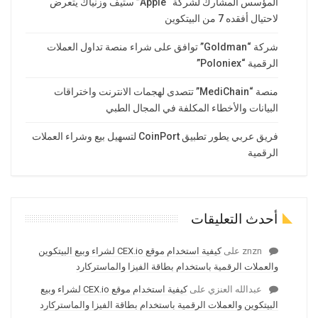
المؤسس المشارك لشركة “Apple” ستيف وزنياك يتعرض
لاحتيال أفقده 7 من البيتكوين
شركة “Goldman” توافق على شراء منصة تداول العملات
الرقمية “Poloniex”
منصة “MediChain” تتصدى لهجمات الانترنت واختراقات
البيانات والأخطاء المكلفة في المجال الطبي
فريق عربي يطور تطبيق CoinPort لتسهيل بيع وشراء العملات
الرقمية
أحدث التعليقات
znzn
على
كيفية استخدام موقع CEX.io لشراء وبيع البيتكوين
والعملات الرقمية باستخدام بطاقة الفيزا والماستركارد
عبدالله العنزي
على
كيفية استخدام موقع CEX.io لشراء وبيع
البيتكوين والعملات الرقمية باستخدام بطاقة الفيزا والماستركارد