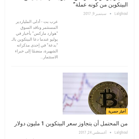
البيتكوين من كونه عملة”
Lalghoul
سبتمبر 9, 2017
عرب بت - أدلى الملياردير
المستثمر وناقد السوق
"هوارد ماركس" بأخبار في
يوليو عندما دعا البيتكوين بالـ
"بدعة" في إحدى مذكراته
الشهيرة، منضمًا إلى خبراء
الاستثمار…
أخبار حصرية
من المحتمل أن يتجاوز سعر البيتكوين 1 مليون دولار
Lalghoul
أغسطس 24, 2017