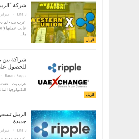
شركة “الريبل
Lina.s
فبراير 15, 018
ما…
الريبل
شراكة بين من
للحصول على
Basma.saqqa
عرب بت - عقدت 
التكنولوجيا الما
الريبل
الريبل تسعى
جديدة
Lina.s
فبراير 8, 018
عرب بت - يعتبر 