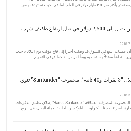
المستخدمين وقيمة تقدر بأكثر من 670 مليار دولار في العام الماضي. حيث تستهدف بعض
سعر البيتكوين يصل إلى 7,500 دولار في ظل ارتفاع طفيف شهدته
2
ن عمليات البيع في السوق قد وصلت أخيراً إلى قاع مؤقت يوم الثلاثاء، حيث
ن انتعاشاً معتدلاً بعد تخطيه يوماً آخر من الانخفاض في التقويم.…
مدفوعات خلال “3 نقرات و40 ثانية”: مجموعة “Santander” تنوي
2
عرب بت - تنوي المجموعة المصرفية العملاقة "Banco Santander" إطلاق تطبيق مدفوعات
رة التجزئة، تشغله تكنولوجيا البلوكشين الخاصة بعملة الريبل، في الربع…
 الوطني يتشارك مع الريبل لتقديم مدفوعات دولية فورية