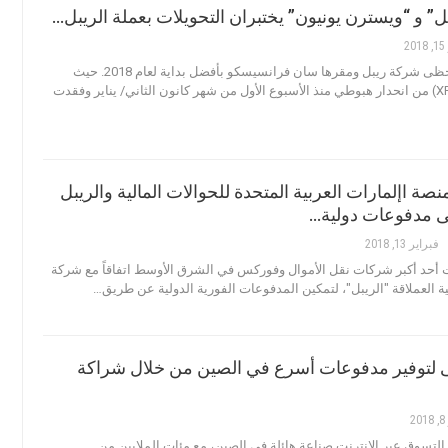
” و “ويسترن يونيون” يختبران التحويلات بعملة الريبل…
2
عرب بت - لم تحظى شركة ريبل ومقرها سان فرانسيسكو بأفضل بداية لعام 2018. حيث
عانت عملتها (XRP) من انحدار هبوطي منذ الأسبوع الأول من شهر كانون الثاني/ يناير وفقدت
صة اإلمارات العربية المتحدة للحوالات المالية والريبل
 مدفوعات دولية…
فبراير 13, 2018
أحد أكبر شركات نقل الأموال وفوركس في الشرق الأوسط اتفاقاً مع شركة
لية العملاقة "الريبل"، لتمكين المدفوعات الفورية الدولية عن طريق…
 لتوفير مدفوعات أسرع في الصين من خلال شراكة
2
التسوق عبر الانترنت صناعة هائلة في الصين، مع مئات الملايين من