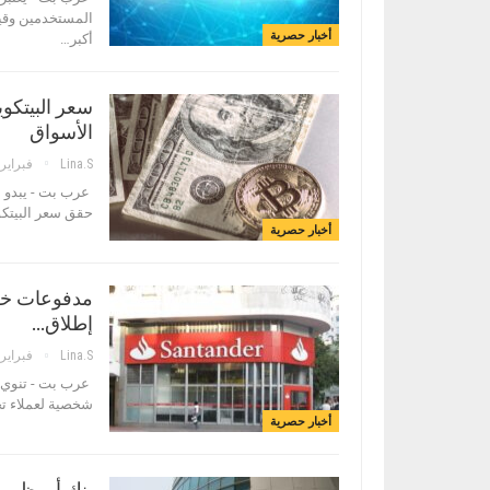
أخبار حصرية
أكبر…
الأسواق
Lina.s
فبراير 7, 018
عرب بت - يبدو أ
حقق سعر البيتكوي
أخبار حصرية
إطلاق…
Lina.s
فبراير 5, 018
شخصية لعملاء تجا
أخبار حصرية
بنك أبو ظبي