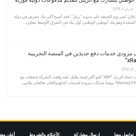
فبراير 4, 2018
إعلان نُشر يوم الجمعة على مدونة "ريبل"، فقد أصبح أكبر بنك مقرض في دولة
ة المتحدة وهو بنك أبوظبي الوطني، أول بنك في الشرق الأوسط يتعاون…
 مزودي خدمات دفع جديدَين في المنصة التجريبية
2018
عرب بت- أصبحت عملة الريبل "XRP" للتو أكثر قيمة بقليل. فقد وقعت الشركة صفقات مع
تواصل معنا
إرسال مشاركة
الأحكام والشروط
أعلن معنا – TISE