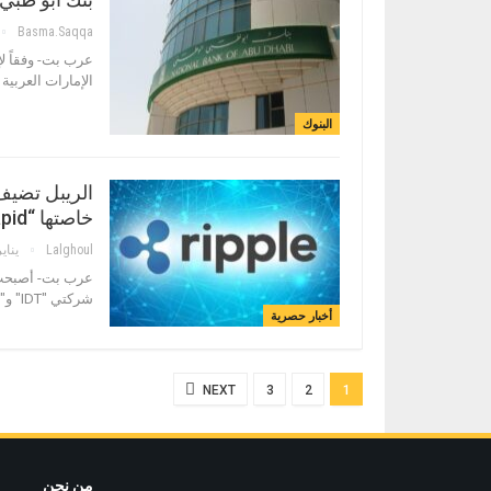
Basma.saqqa
عرب بت- وفقاً ل
الإمارات العربي
البنوك
الريبل تضيف
خاصتها “xRapid”
Lalghoul
يناير 25, 
شركتي "IDT" و"Mercury FX"، وهما شركات مزودة لخدمات الدفع واللتان تعالجان ملايين…
أخبار حصرية
NEXT
3
2
1
من نحن