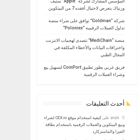
المؤسس المشارك لشركة “Apple” ستيف
وزنياك يتعرض لاحتيال أفقده 7 من البيتكوين
شركة “Goldman” توافق على شراء منصة
تداول العملات الرقمية “Poloniex”
منصة “MediChain” تتصدى لهجمات الانترنت
واختراقات البيانات والأخطاء المكلفة في
المجال الطبي
فريق عربي يطور تطبيق CoinPort لتسهيل بيع
وشراء العملات الرقمية
أحدث التعليقات
znzn
على
كيفية استخدام موقع CEX.io لشراء
وبيع البيتكوين والعملات الرقمية باستخدام بطاقة
الفيزا والماستركارد