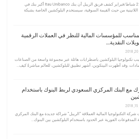
عرب بت - في 21 شباط/فبراير كشف فريق الريبل أن بنك Itau Unibanco أكبر بنك في
ا اللاتينية من حيث القيمة السوقية، سيستخدم البلوكشين الخاصة بشبكة
لمناسب للمؤسسات المالية للنظر في العملات الرقمية
يلات النقدية…
2
 تكنولوجيا البلوكشين باضطرابات هائلة عبر مجموعة واسعة من الصناعات
صادات. وقد أظهرت البيتكوين، أشهر تطبيق للبلوكشين، للعالم مباشرةً كيف…
رك مع البنك المركزي السعودي لربط البنوك باستخدام
كشين
2
ركة التكنولوجيا المالية العملاقة "الريبل" شراكة جديدة مع البنك المركزي
 المدفوعات الفورية عبر الحدود باستخدام البلوكشين بين البنوك…