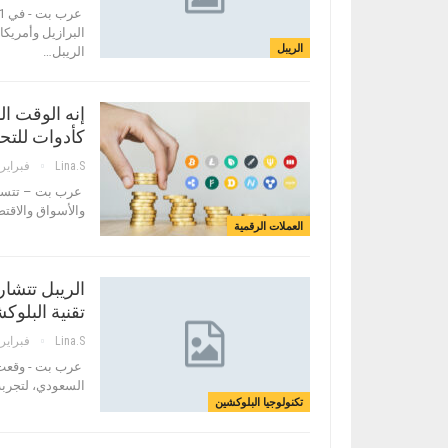
البرازيل وأمريك
الريبل
الريبل…
إنه الوقت ا
كأدوات للتحو
Lina.s
فبراير 20, 018
عرب بت – تتسبب
والأسواق والاقت
العملات الرقمية
الريبل تتشا
تقنية البلو
Lina.s
فبراير 15, 018
عرب بت - وقعت ش
السعودي، لتجربة
تكنولوجيا البلوكشين