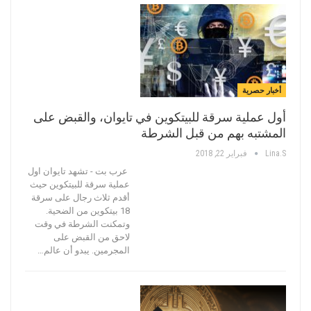
أخبار حصرية
أول عملية سرقة للبيتكوين في تايوان، والقبض على
المشتبه بهم من قبل الشرطة
Lina.s
فبراير 22, 2018
عرب بت - تشهد تايوان اول
عملية سرقة للبيتكوين حيث
أقدم ثلاث رجال على سرقة
18 بيتكوين من الضحية.
وتمكنت الشرطة في وقت
لاحق من القبض على
المجرمين. يبدو أن عالم…