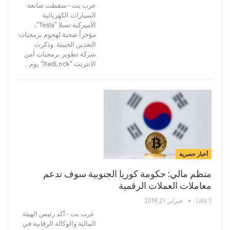
عرب بت - سقطت صانعة
السيارات الكهربائية
الأميركية تسلا "Tesla"،
مؤخراً ضحية لهجوم برمجيات
التعدين الخبيثة. وذكرت
شركة تطوير برمجيات أمن
الانترنت "RedLock" يوم…
أخبار حصرية
منظم مالي: حكومة كوريا الجنوبية سوف تدعم
معاملات العملات الرقمية
Lina.s
فبراير 21, 2018
عرب بت - أكد رئيس الهيئة
المالية والوكالة الرقابية في