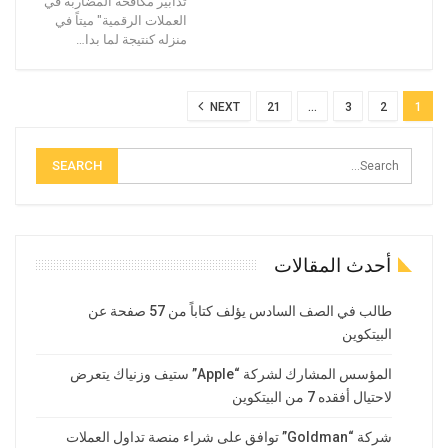
تدابير مكافحة المضاربة في
العملات الرقمية" ميتاً في
منزله كنتيجة لما بدا…
NEXT
21
…
3
2
1
أحدث المقالات
طالب في الصف السادس يؤلف كتاباً من 57 صفحة عن
البيتكوين
المؤسس المشارك لشركة “Apple” ستيف وزنياك يتعرض
لاحتيال أفقده 7 من البيتكوين
شركة “Goldman” توافق على شراء منصة تداول العملات