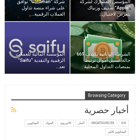
المؤسس المشارك لشركة
شركة “Goldman” توافق
“Apple” ستيف وزنياك
على شراء منصة تداول
يتعرض لاحتيال…
العملات الرقمية…
الشرطة اليابانية تكشف 669
المؤسسة المالية للعملات
حالة غسيل أموال ترتبط
الرقمية والنقدية “Saifu”
بمنصات التداول المحلية
تعد…
Browsing Category
أخبار حصرية
ICO
UNCATEGORIZED
أخبار
الاثيريوم
البنوك
البيتكوين
البيتكوين كاش