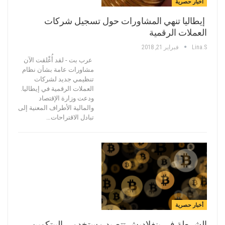
أخبار حصرية
إيطاليا تنهي المشاورات حول تسجيل شركات
العملات الرقمية
Lina.s
فبراير 21, 2018
عرب بت - لقد أُغْلقت الآن
مشاورات عامة بشأن نظام
تنظيمي جديد لشركات
العملات الرقمية في إيطاليا.
ودعت وزارة الإقتصاد
والمالية الأطراف المعنية إلى
تبادل الاقتراحات…
أخبار حصرية
الشرطة في بنغلاديش تتصيد مستخدمي البيتكوين