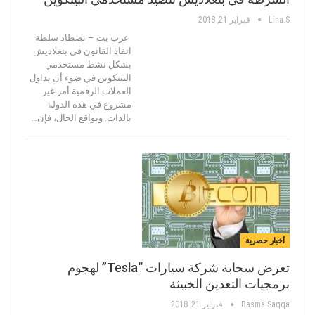
Lina.s
فبراير 21, 2018
عرب بت – تصطاد سلطة
انفاذ القانون في بنغلاديش
بشكل نشط مستخدمي
البيتكوين في ضوء أن تداول
العملات الرقمية أمر غير
مشروع في هذه الدولة
بالذات. وبواقع الحال، فإن…
أخبار حصرية
تعرض سحابة شركة سيارات “Tesla” لهجوم
برمجيات التعدين الخبيثة
Basma.saqqa
فبراير 21, 2018