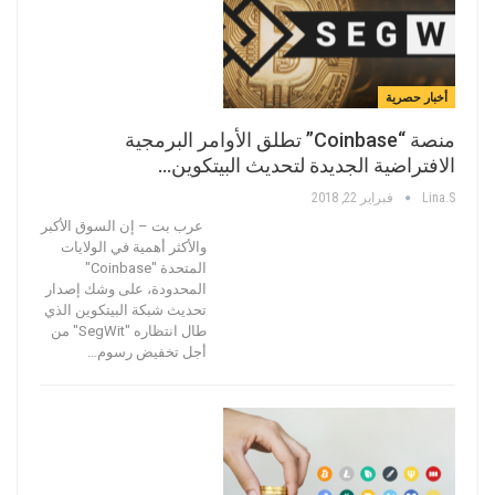
أخبار حصرية
منصة “Coinbase” تطلق الأوامر البرمجية
الافتراضية الجديدة لتحديث البيتكوين…
Lina.s
فبراير 22, 2018
عرب بت – إن السوق الأكبر
والأكثر أهمية في الولايات
المتحدة "Coinbase"
المحدودة، على وشك إصدار
تحديث شبكة البيتكوين الذي
طال انتظاره "SegWit" من
أجل تخفيض رسوم…