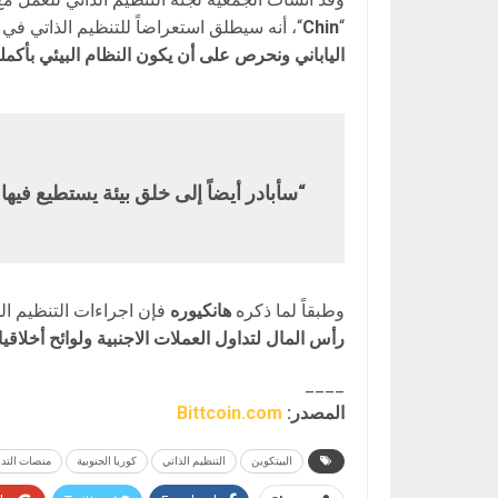
“
Chin
“، أنه سيطلق استعراضاً للتنظيم الذاتي في 
الياباني ونحرص على أن يكون النظام البيئي بأكمل
“سأبادر أيضاً إلى خلق بيئة يستطيع فيها
وطبقاً لما ذكره
هانكيوره
فإن اجراءات التنظيم الذ
رأس المال لتداول العملات الاجنبية ولوائح أخلا
____
المصدر:
Bittcoin.com
البيتكوين
التنظيم الذاتي
كوريا الجنوبية
منصات التد