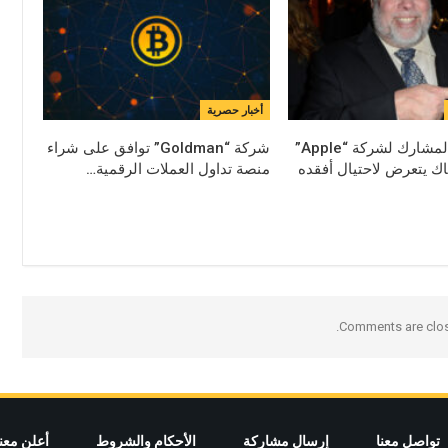
أخبار حصرية
المؤسس المشارك لشركة “Apple”
شركة “Goldman” توافق على شراء
ك يتعرض لاحتيال أفقده
منصة تداول العملات الرقمية…
Comments are clos
تواصل معنا
إرسال مشاركة
الأحكام والشروط
أعلن معنا – TISE