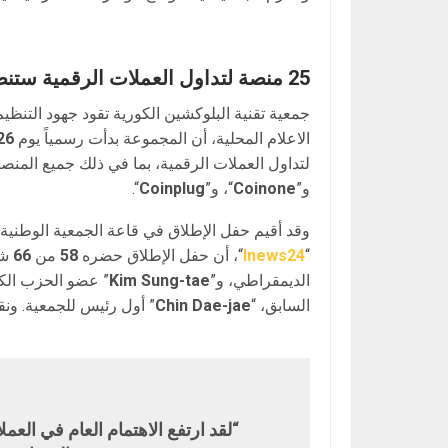
25 منصة لتداول العملات الرقمية ستنضم للتنظيم الذاتي
جمعية تقنية البلوكشين الكورية تقود جهود التنظي
الاعلام المحلية، أن المجموعة بدأت رسمياً يوم
26
لتداول العملات الرقمية، بما في ذلك جميع المنصا
و”
Coinone
“، و”
Coinplug
“.
وقد أقيم حفل الإطلاق في قاعة الجمعية الوطنية
“
Inews24
“، أن حفل الإطلاق حضره
58
من
66
شر
الديمقراطي، و”
Kim Sung-tae
” عضو الحزب الكو
السابق، “
Chin Dae-jae
” أول رئيس للجمعية. ون
“لقد ارتفع الاهتمام العام في العمل