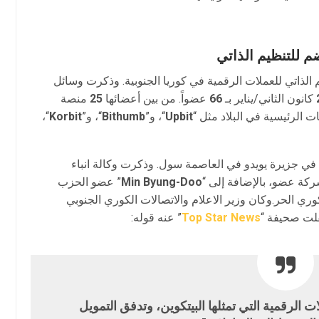
م الذاتي للعملات الرقمية في كوريا الجنوبية. وذكرت وسائل
كانون الثاني/يناير بـ
66
عضواً. من بين أعضائها
25
منصة
ت الرئيسية في البلاد مثل “
Upbit
“، و”
Bithumb
“، و”
Korbit
“،
 في جزيرة يويدو في العاصمة سول. وذكرت وكالة انباء
كة عضو، بالإضافة إلى “
Min Byung-Doo
” عضو الحزب
ري الحر.وكان وزير الاعلام والاتصالات الكوري الجنوبي
قلت صحيفة “
Top Star News
” عنه قوله:
ات الرقمية التي تمثلها البيتكوين، وتدفق التمويل