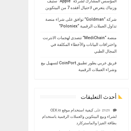
المؤسس المشارك لشركة “Apple” ستيف
وزنياك يتعرض لاحتيال أفقده 7 من البيتكوين
شركة “Goldman” توافق على شراء منصة
تداول العملات الرقمية “Poloniex”
منصة “MediChain” تتصدى لهجمات الانترنت
واختراقات البيانات والأخطاء المكلفة في
المجال الطبي
فريق عربي يطور تطبيق CoinPort لتسهيل بيع
وشراء العملات الرقمية
أحدث التعليقات
znzn
على
كيفية استخدام موقع CEX.io
لشراء وبيع البيتكوين والعملات الرقمية باستخدام
بطاقة الفيزا والماستركارد