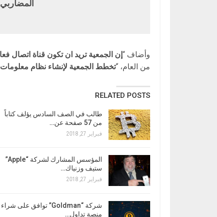
المضاربي 
وأضاف “
إن الجمعية تريد ان تكون قناة اتصال فع
من العام، “
تخطط الجمعية لإنشاء نظام معلومات ي
RELATED POSTS
طالب في الصف السادس يؤلف كتاباً
من 57 صفحة عن…
فبراير 27, 2018
المؤسس المشارك لشركة “Apple”
ستيف وزنياك…
فبراير 27, 2018
شركة “Goldman” توافق على شراء
منصة تداول…