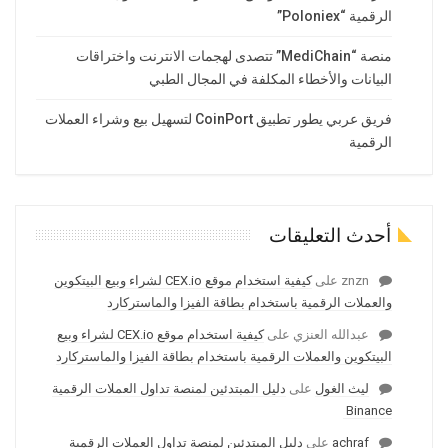
الرقمية “Poloniex”
منصة “MediChain” تتصدى لهجمات الانترنت واختراقات
البيانات والأخطاء المكلفة في المجال الطبي
فريق عربي يطور تطبيق CoinPort لتسهيل بيع وشراء العملات
الرقمية
أحدث التعليقات
znzn
على
كيفية استخدام موقع CEX.io لشراء وبيع البيتكوين
والعملات الرقمية باستخدام بطاقة الفيزا والماستركارد
عبدالله العنزي
على
كيفية استخدام موقع CEX.io لشراء وبيع
البيتكوين والعملات الرقمية باستخدام بطاقة الفيزا والماستركارد
ليث الغول
على
دليل المبتدئين لمنصة تداول العملات الرقمية
Binance
achraf
على
دليل المبتدئين لمنصة تداول العملات الرقمية