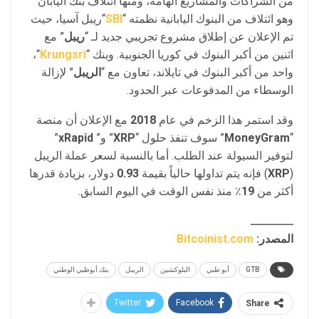
من الشراكات والمشاريع الهامة، ومنها ائتلاف بنك اليابان
وهو ائتلاف من البنوك اليابانية نظمته “
SBI
“ريبل آسيا، حيث
تم الإعلان عن إطلاق مشروع تجريبي جديد لـ “
ريبل
” مع
اثنين من أكبر البنوك في كوريا الجنوبية. وبنك “
Krungsri
“،
واحد من أكبر البنوك في تايلاند، تعاون مع “
الريبل
” لإزالة
الوسطاء من المدفوعات عبر الحدود.
وقد استمر هذا الزخم في عام
2018
مع الإعلان أن منصة
“
MoneyGram
” سوف تنفذ حلول “
XRP
” و”
xRapid
”
لتوفير السيولة عند الطلب. أما بالنسبة لسعر عملة الريبل
(
XRP
) فإنه يتم تداولها حالياً بقيمة
0.93
دولار، بزيادة قدرها
أكثر من
19
٪ منذ نفس الوقت في اليوم السابق.
ــــــــــــ
المصدر:
Bitcoinist.com
GTB
أبو ظبي
البلوكشين
الريبل
بنك أبوظبي الوطني
Twitter
Facebook
Share