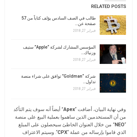
RELATED POSTS
طالب في الصف السادس يؤلف كتاباً من 57
صفحة عن…
فبراير 27, 2018
المؤسس المشارك لشركة “Apple” ستيف
وزنياك…
فبراير 27, 2018
شركة “Goldman” توافق على شراء منصة
تداول…
فبراير 27, 2018
وفي نهاية البيان، أضافت “
Apex
” أيضاً أنه سوف يتم التأكد
من أن المستخدمين الذين ساهموا بعملية البيع على منصة
“
NEO
” من خلال العنوان الخاطئ سيحصلون على المبلغ
الذي قاموا بإرساله من عملة “
CPX
“. وسيتم الاعتراف