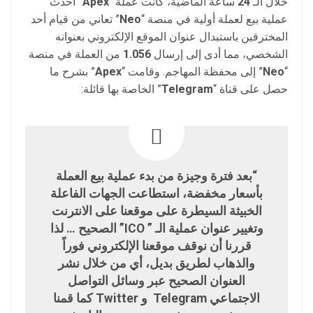
خلال الـ
24
ساعة الماضية، كانت عملة “
Apex
” أحدث
عملية بيع لعملة أولية في منصة “
Neo
” تعاني من قيام أحد
المخترقين باستبدال عنوان الموقع الإلكتروني بعنوانه
الشخصي، مما أدى إلى إرسال
1.056
من العملة في منصة
“
Neo
” إلى محفظة المهاجم. وقامت “
Apex
” بشرح ما
حصل على قناة “
Telegram
” الخاصة بها قائلة:
“بعد فترة وجيزة من بدء عملية بيع العملة
بأسعار مخفضة، استطاعت الجهات الفاعلة
الخبيثة السيطرة على موقعنا على الانترنت
وتغيير عنوان عملية الـ ” ICO” الصحيح … لذا
قررنا أن نوقف موقعنا الإلكتروني فوراً
والذهاب لطريق بديل، أي من خلال نشر
العنوان الصحيح عبر وسائل التواصل
الاجتماعي Telegram و Twitter كما قمنا