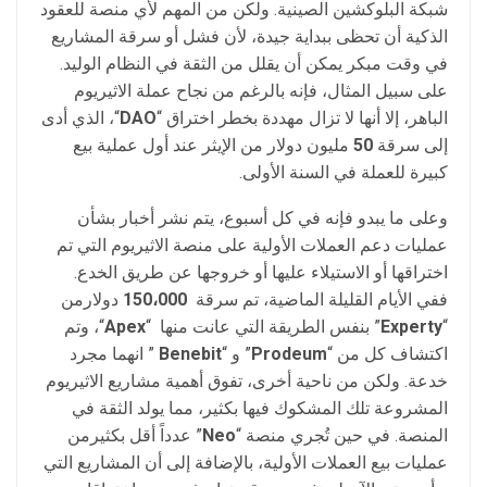
شبكة البلوكشين الصينية. ولكن من المهم لأي منصة للعقود
الذكية أن تحظى ببداية جيدة، لأن فشل أو سرقة المشاريع
في وقت مبكر يمكن أن يقلل من الثقة في النظام الوليد.
على سبيل المثال، فإنه بالرغم من نجاح عملة الاثيريوم
الباهر، إلا أنها لا تزال مهددة بخطر اختراق “
DAO
“، الذي أدى
إلى سرقة
50
مليون دولار من الإيثر عند أول عملية بيع
كبيرة للعملة في السنة الأولى.
وعلى ما يبدو فإنه في كل أسبوع، يتم نشر أخبار بشأن
عمليات دعم العملات الأولية على منصة الاثيريوم التي تم
اختراقها أو الاستيلاء عليها أو خروجها عن طريق الخدع.
ففي الأيام القليلة الماضية، تم سرقة
150،000
دولارمن
“
Experty
” بنفس الطريقة التي عانت منها “
Apex
“، وتم
اكتشاف كل من “
Prodeum
” و “
Benebit
” انهما مجرد
خدعة. ولكن من ناحية أخرى، تفوق أهمية مشاريع الاثيريوم
المشروعة تلك المشكوك فيها بكثير، مما يولد الثقة في
المنصة. في حين تُجري منصة “
Neo
” عدداً أقل بكثيرمن
عمليات بيع العملات الأولية، بالإضافة إلى أن المشاريع التي