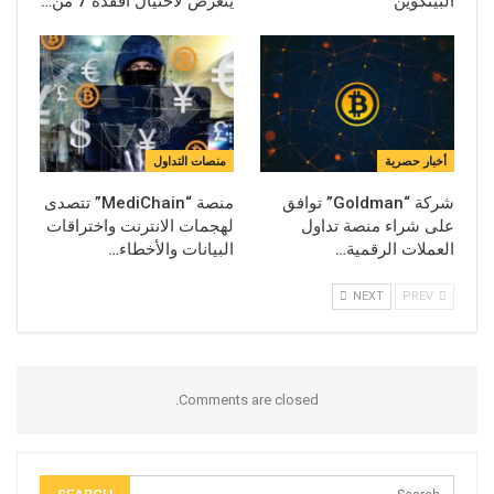
البيتكوين
يتعرض لاحتيال أفقده 7 من…
أخبار حصرية
منصات التداول
شركة “Goldman” توافق
منصة “MediChain” تتصدى
على شراء منصة تداول
لهجمات الانترنت واختراقات
العملات الرقمية…
البيانات والأخطاء…
NEXT
PREV
Comments are closed.