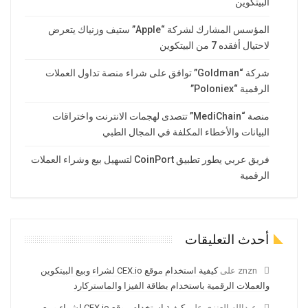
البيتكوين
المؤسس المشارك لشركة “Apple” ستيف وزنياك يتعرض
لاحتيال أفقده 7 من البيتكوين
شركة “Goldman” توافق على شراء منصة تداول العملات
الرقمية “Poloniex”
منصة “MediChain” تتصدى لهجمات الانترنت واختراقات
البيانات والأخطاء المكلفة في المجال الطبي
فريق عربي يطور تطبيق CoinPort لتسهيل بيع وشراء العملات
الرقمية
أحدث التعليقات
znzn
على
كيفية استخدام موقع CEX.io لشراء وبيع البيتكوين
والعملات الرقمية باستخدام بطاقة الفيزا والماستركارد
عبدالله العنزي
على
كيفية استخدام موقع CEX.io لشراء وبيع