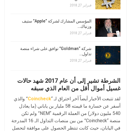
فبراير 27, 2018
المؤسس المشارك لشركة “Apple” ستيف
وزنياك…
فبراير 27, 2018
شركة “Goldman” توافق على شراء منصة
تداول…
فبراير 27, 2018
الشرطة تشير إلى أن عام 2017 شهد حالات
غسيل أموال أقل من العام الذي سبقه
لقد تتبعت الأخبار أيضاً آخر اختراق لـ “
Coincheck
” والذي
أسفر عن خسارة ما قيمته 58 مليار ين ياباني (ما يعادل
540 مليون دولار) من العملة الرقمية “NEM” ولم تكن
منصة “Coincheck” من بين منصات التداول الـ 16 المدرجة
في اليابان، حيث كانت تنتظر الحصول على موافقة لتحصل