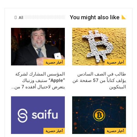
You might also like
All
أخبار حصرية
أخبار حصرية
طالب في الصف السادس
المؤسس المشارك لشركة
يؤلف كتاباً من 57 صفحة عن
“Apple” ستيف وزنياك
البيتكوين
يتعرض لاحتيال أفقده 7 من…
أخبار حصرية
أخبار حصرية