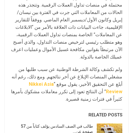
محتملة في منصات تداول العملات الرقمية. وتتجذر هذه
الحالات من المعاملات التي جرت في الفترة بين نيسان/
إبريل وكانون الأول/ديسمبر العام الماضي. ووفقاً للتقارير
الإقليمية، جاءت البيانات ذات العلاقة بالأمر من “الابلاغات
عن المعاملات” الخاصة بمنصات تداول العملات الرقمية،
وهو متطلب رئيسي لترخيص منصات التداول، والذي أصبح
الآن مرتبطاً بقوانين مكافحة غسيل الأموال وعمليات اعرف
عميلك الخاصة بالدولة.
ولم تكشف وكالة الشرطة الوطنية عن سبب طلبها من
مشغلي المنصات الإبلاغ عن آخر نتائجهم. ومع ذلك، رغم أنه
أبلغ عن التحقيق الأخير، يقول موقع “
Nikkei Asia
Review
” أن النتائج تعود إلى تكرر معاملات مشكوك بأمرها
كثيراً في فترات زمنية قصيرة.
RELATED POSTS
طالب في الصف السادس يؤلف كتاباً من 57
صفحة عن…