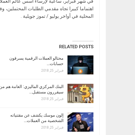
في شهر فبراير، ساعية لإرساء أسس عالم العملات ال
اهتماما كبيرا تجاه مقدمي الطلبات المحتملين، وف
المحلية في أواخر يوليو / تموز جويلية .
RELATED POSTS
محتالو العملات الرقمية يسرقون
حسابات…
فبراير 25, 2018
البنك المركزي الماليزي: العامة هم من
سيقررون مستقبل…
فبراير 25, 2018
إلون موسك يكشف عن مقتنياته
الشخصية من العملات…
فبراير 25, 2018