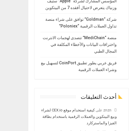
المؤسس المشارك لشركة “Apple” ستيف
وزنياك يتعرض لاحتيال أفقده 7 من البيتكوين
شركة “Goldman” توافق على شراء منصة
تداول العملات الرقمية “Poloniex”
منصة “MediChain” تتصدى لهجمات الانترنت
واختراقات البيانات والأخطاء المكلفة في
المجال الطبي
فريق عربي يطور تطبيق CoinPort لتسهيل بيع
وشراء العملات الرقمية
أحدث التعليقات
znzn
على
كيفية استخدام موقع CEX.io لشراء
وبيع البيتكوين والعملات الرقمية باستخدام بطاقة
الفيزا والماستركارد