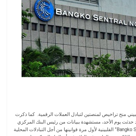
بيني منح تراخيص لمنصتين لتبادل العملات الرقمية. كما ذكرت
د حدثت يوم الأحد، مستشهدة ببيانات من رئيس البنك المركزي
“نيستور اسبنيلا الابن”. وأصدرت منصة “Bangko Sentral ng” الفلبينية لأول مرة قوانينها من أجل التبادلات المحلية