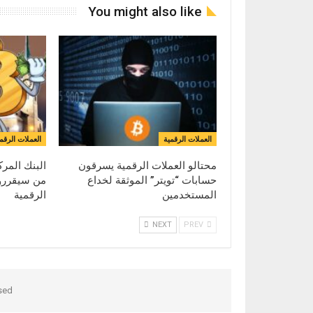
You might also like
العملات الرقمية
العملات الرقم
محتالو العملات الرقمية يسرقون
البنك المرك
حسابات “تويتر” الموثقة لخداع
من سيقررو
المستخدمين
الرقمية
NEXT
PREV
ed.