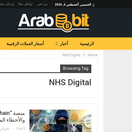
من نحن
تواصل معنا
إرسال مشا
الخميس, أغسطس 6, 2026
الرئيسية
أخبار
أسعار العملات الرقمية
NHS Digital
Home
Browsing Tag
NHS Digital
والأخطاء ال
Lina.s
فبراير 27, 018