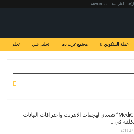
ركة
أعلن معنا – ADVERTISE
عملة البيتكوين
مجتمع عرب بت
تحليل فني
تعلم
منصة “MediChain” تتصدى لهجمات الانترنت واختراقات البيانات
مكلفة في…
2