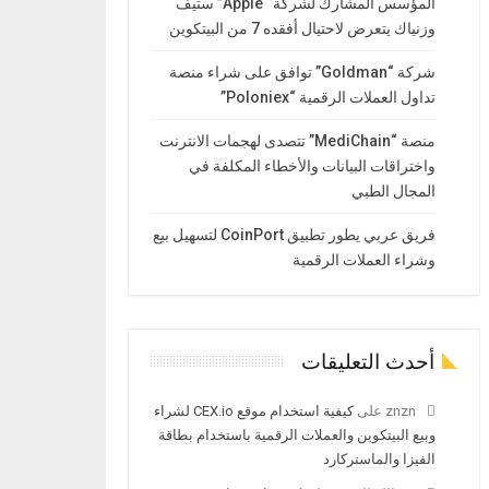
المؤسس المشارك لشركة “Apple” ستيف
وزنياك يتعرض لاحتيال أفقده 7 من البيتكوين
شركة “Goldman” توافق على شراء منصة
تداول العملات الرقمية “Poloniex”
منصة “MediChain” تتصدى لهجمات الانترنت
واختراقات البيانات والأخطاء المكلفة في
المجال الطبي
فريق عربي يطور تطبيق CoinPort لتسهيل بيع
وشراء العملات الرقمية
أحدث التعليقات
znzn
على
كيفية استخدام موقع CEX.io لشراء
وبيع البيتكوين والعملات الرقمية باستخدام بطاقة
الفيزا والماستركارد