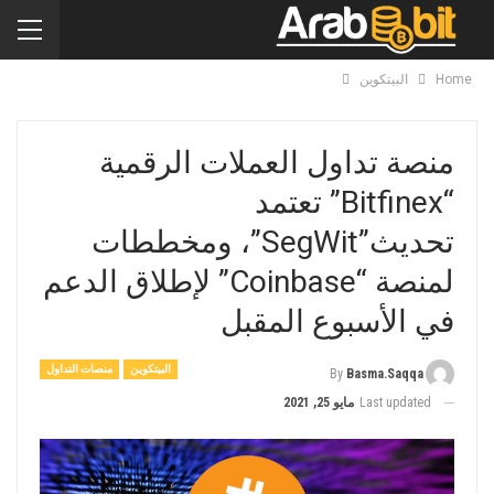
Home
البيتكوين
منصة تداول العملات الرقمية
“Bitfinex” تعتمد
تحديث”SegWit”، ومخططات
لمنصة “Coinbase” لإطلاق الدعم
في الأسبوع المقبل
البيتكوين
منصات التداول
By
Basma.saqqa
Last updated
مايو 25, 2021