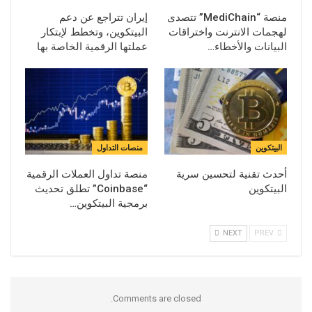
منصة “MediChain” تتصدى
إيران تتراجع عن دعم
لهجمات الانترنت واختراقات
البيتكوين، وتخطط لإبتكار
البيانات والأخطاء…
عملتها الرقمية الخاصة بها
البيتكوين
منصات التداول
أحدث تقنية لتحسين سرية
منصة تداول العملات الرقمية
البيتكوين
“Coinbase” تطلق تحديث
برمجية البيتكوين…
NEXT
PREV
Comments are closed.