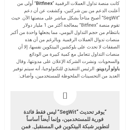
كانت منصة تداول العملات الرقمية “
Bitfinex
” أولى من
أعلنت الدعم من بين شركتين، وكشفت عن أن دعم
“SegWit” أصبح متاحاً بشكل مباشر على منصتها الآن. حيث
تقوم منصة “Bitfinex” بمعالجة أكثر من 1 مليار دولار
بانتظام من حجم التداول اليومي، مما يجعلها واحدة من أكبر
منصات تدوال العملات الرقمية. وبالرغم من أن هذه
الصفقات لا تحدث على بلوكشين البيتكوين نفسها، إلا أن
منصات التداول تتعامل مع كمية كبيرة من الودائع
والسحوبات. ونشرت الشركة الإعلان على مدونتها، وقال
باولو أردوينو
، الرئيس التنفيذي للتكنولوجيا، أنه سيتم توفير
العديد من التحسينات الملحوظة للمستخدمين، وأضاف:
“يوفر تحديث “SegWit” ليس فقط فائدة
فورية للمستخدمين، وإنما أيضاً أساساً
لتطوير شبكة البيتكوين في المستقبل. فمن