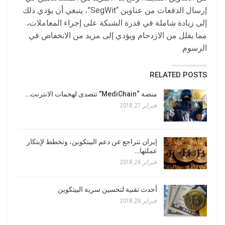
إرسال الدفعات من عناوين “SegWit”، ينبغي أن يؤدي ذلك
إلى زيادة شاملة في قدرة الشبكة على إجراء المعاملات،
مما يقلل من الازدحام ويؤدي إلى مزيد من الانخفاض في
الرسوم.
RELATED POSTS
منصة “MediChain” تتصدى لهجمات الانترنت…
فبراير 27, 2018
إيران تتراجع عن دعم البيتكوين، وتخطط لإبتكار
عملتها…
فبراير 26, 2018
أحدث تقنية لتحسين سرية البيتكوين
فبراير 26, 2018