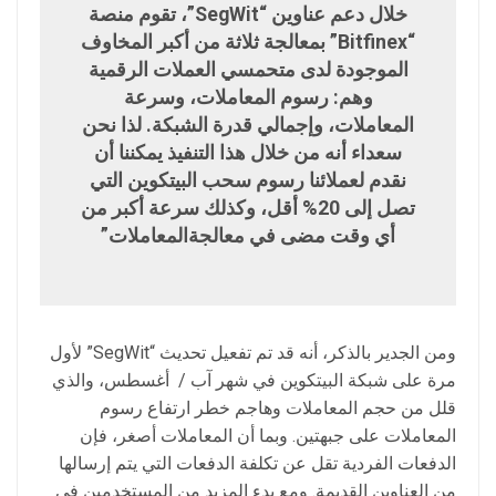
خلال دعم عناوين “SegWit”، تقوم منصة
“Bitfinex” بمعالجة ثلاثة من أكبر المخاوف
الموجودة لدى متحمسي العملات الرقمية
وهم: رسوم المعاملات، وسرعة
المعاملات، وإجمالي قدرة الشبكة. لذا نحن
سعداء أنه من خلال هذا التنفيذ يمكننا أن
نقدم لعملائنا رسوم سحب البيتكوين التي
تصل إلى 20% أقل، وكذلك سرعة أكبر من
أي وقت مضى في معالجةالمعاملات”
ومن الجدير بالذكر، أنه قد تم تفعيل تحديث “SegWit” لأول
مرة على شبكة البيتكوين في شهر آب / أغسطس، والذي
قلل من حجم المعاملات وهاجم خطر ارتفاع رسوم
المعاملات على جبهتين. وبما أن المعاملات أصغر، فإن
الدفعات الفردية تقل عن تكلفة الدفعات التي يتم إرسالها
من العناوين القديمة. ومع بدء المزيد من المستخدمين في